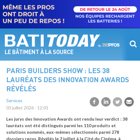
Aller
au
contenu
principal
LE BÂTIMENT À LA SOURCE
PARIS BUILDERS SHOW : LES 38
LAURÉATS DES INNOVATION AWARDS
RÉVÉLÉS
Services
03 juillet 2026 - 12:01
Les jurys des Innovation Awards ont rendu leur verdict : 38
lauréats ont été distingués parmi les 110 produits et
solutions nommés, eux-mêmes sélectionnés parmi 278
dossiers reçus. Révélés le 2 juillet à la Cité du Cinéma, à