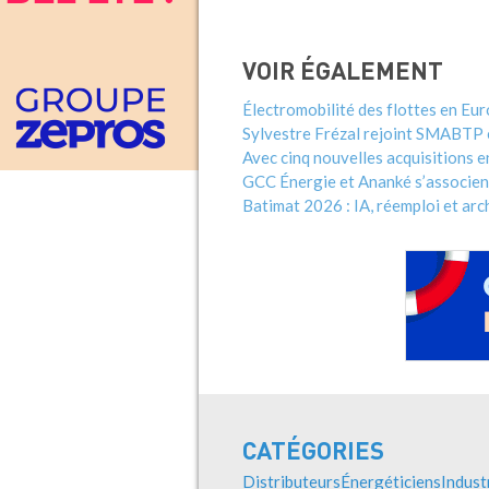
VOIR ÉGALEMENT
Électromobilité des flottes en Eur
Sylvestre Frézal rejoint SMABTP e
Avec cinq nouvelles acquisitions 
GCC Énergie et Ananké s’associent
Batimat 2026 : IA, réemploi et ar
CATÉGORIES
Distributeurs
Énergéticiens
Indust