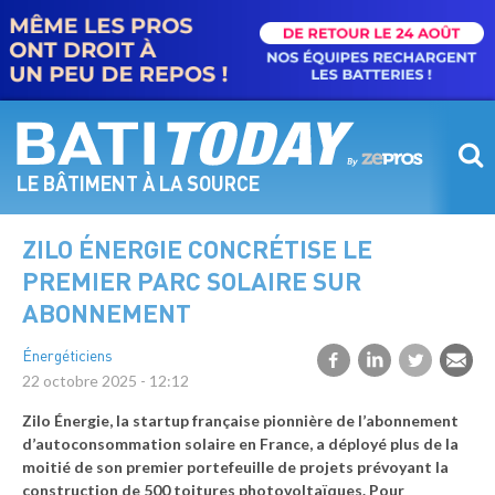
Aller
au
contenu
principal
LE BÂTIMENT À LA SOURCE
ZILO ÉNERGIE CONCRÉTISE LE
PREMIER PARC SOLAIRE SUR
ABONNEMENT
Énergéticiens
22 octobre 2025 - 12:12
Zilo Énergie, la startup française pionnière de l’abonnement
d’autoconsommation solaire en France, a déployé plus de la
moitié de son premier portefeuille de projets prévoyant la
construction de 500 toitures photovoltaïques. Pour