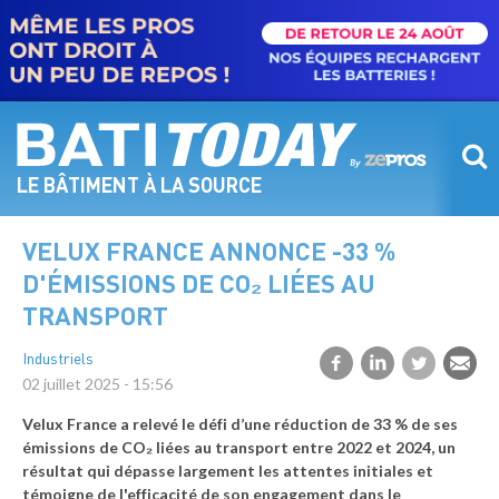
Aller
au
contenu
principal
LE BÂTIMENT À LA SOURCE
VELUX FRANCE ANNONCE -33 %
D'ÉMISSIONS DE CO₂ LIÉES AU
TRANSPORT
Industriels
02 juillet 2025 - 15:56
Velux France a relevé le défi d’une réduction de 33 % de ses
émissions de CO₂ liées au transport entre 2022 et 2024, un
résultat qui dépasse largement les attentes initiales et
témoigne de l'efficacité de son engagement dans le