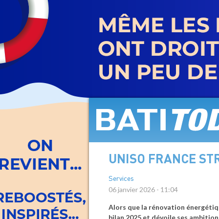
Aller
au
contenu
principal
UNISO FRANCE ST
Services
06 janvier 2026 - 11:04
Alors que la rénovation énergétiq
bilan 2025 et dévoile ses ambition