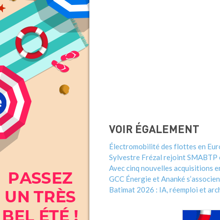
VOIR ÉGALEMENT
Électromobilité des flottes en Eur
Sylvestre Frézal rejoint SMABTP e
Avec cinq nouvelles acquisitions 
GCC Énergie et Ananké s’associent
Batimat 2026 : IA, réemploi et ar