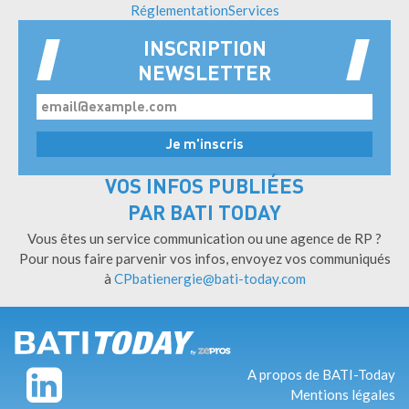
Réglementation
Services
INSCRIPTION
NEWSLETTER
VOS INFOS PUBLIÉES
PAR BATI TODAY
Vous êtes un service communication ou une agence de RP ?
Pour nous faire parvenir vos infos, envoyez vos communiqués
à
CPbatienergie@bati-today.com
A propos de BATI-Today
Pied
Mentions légales