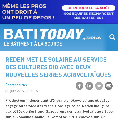
Aller
au
contenu
principal
LE BÂTIMENT À LA SOURCE
REDEN MET LE SOLAIRE AU SERVICE
DES CULTURES BIO AVEC DEUX
NOUVELLES SERRES AGRIVOLTAÏQUES
Énergéticiens
30 juin 2026 - 14:56
Producteur indépendant d’énergie photovoltaïque et acteur
engagé au service des transitions agricoles, Reden inaugure,
aux côtés de Bertrand Gazeau, une serre agrivoltaïque située
sur le Domaine Chaillou à Gémozac (17). Déployée sur 3,9