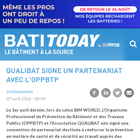
Aller
au
contenu
principal
LE BÂTIMENT À LA SOURCE
QUALIBAT SIGNE UN PARTENARIAT
AVEC L'OPPBTP
Institutionnels
07 avril 2026 - 08:49
Le 1er avril dernier, lors du salon BIM WORLD, L’Organisme
Professionnel de Prévention du Bâtiment et des Travaux
Publics (OPPBTP) et l’Association QUALIBAT ont signé une
convention de partenariat destinée à renforcer la prévention
en matière de santé et de sécurité au travail auprès des