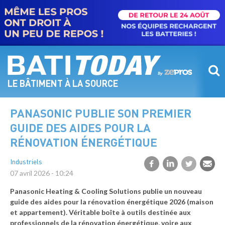
Aller
au
contenu
principal
LE BÂTIMENT À LA SOURCE
PANASONIC PUBLIE SON PREMIER
GUIDE DES AIDES POUR LA
RÉNOVATION ÉNERGÉTIQUE
Industriels
07 avril 2026 - 10:24
Panasonic Heating & Cooling Solutions publie un nouveau
guide des aides pour la rénovation énergétique 2026 (maison
et appartement). Véritable boîte à outils destinée aux
professionnels de la rénovation énergétique, voire aux