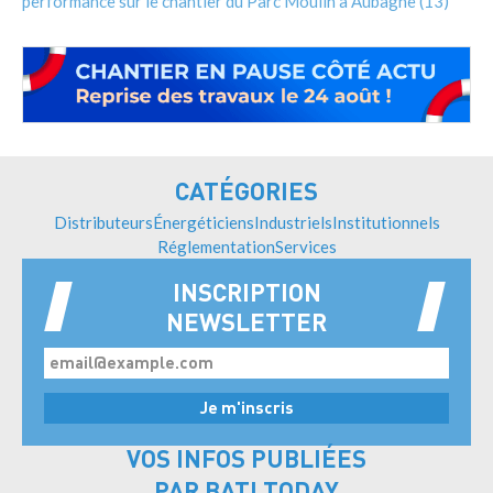
performance sur le chantier du Parc Moulin à Aubagne (13)
CATÉGORIES
Distributeurs
Énergéticiens
Industriels
Institutionnels
Réglementation
Services
INSCRIPTION
NEWSLETTER
VOS INFOS PUBLIÉES
PAR BATI TODAY