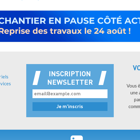
V
INSCRIPTION
riels
NEWSLETTER
vices
Vous ê
une 
pa
comm
Pied