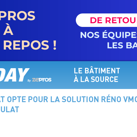
LE BÂTIMENT
À LA SOURCE
T OPTE POUR LA SOLUTION RÉNO VM
OULAT