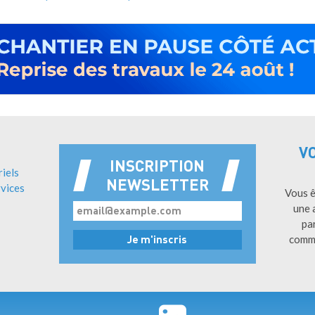
V
INSCRIPTION
riels
NEWSLETTER
vices
Vous ê
une 
pa
comm
Pied