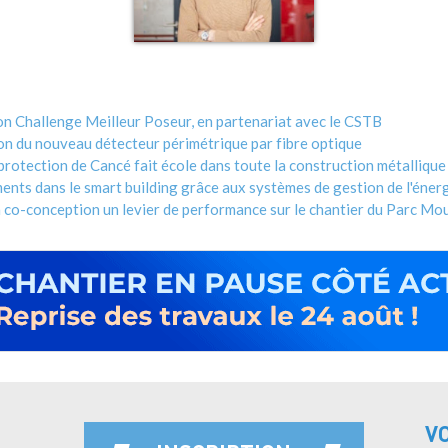
son Challenge Meilleur Poseur, en partenariat avec le CSTB
n du nouveau détecteur périmétrique par fibre optique
protection de Cancé fait école dans toute la construction métallique
nts dans le smart building grâce aux systèmes de gestion de l'énerg
 co-conception un levier de performance sur le chantier du Parc Mo
V