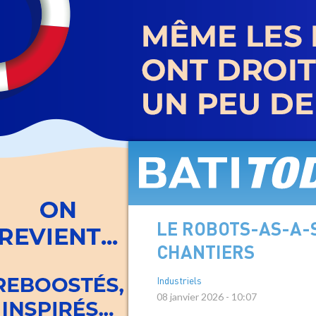
Aller
au
contenu
principal
LE ROBOTS-AS-A-S
CHANTIERS
Industriels
08 janvier 2026 - 10:07