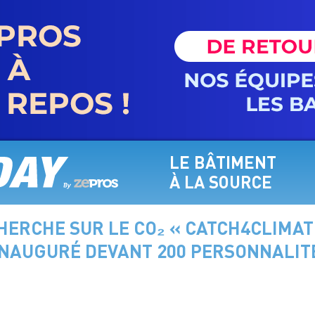
LE BÂTIMENT
À LA SOURCE
HERCHE SUR LE CO₂ « CATCH4CLIMAT
INAUGURÉ DEVANT 200 PERSONNALIT