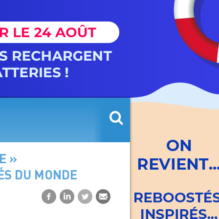
E »
ÉS DU MONDE