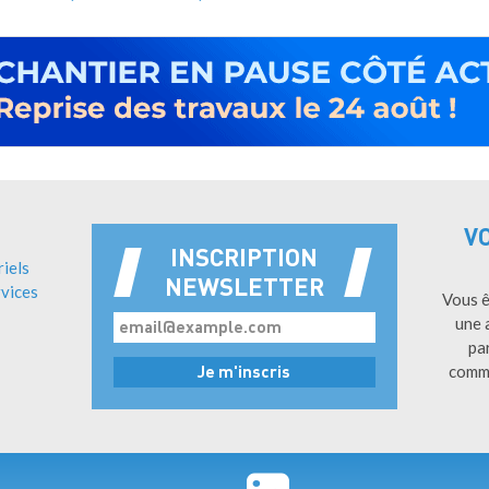
V
INSCRIPTION
riels
NEWSLETTER
vices
Vous ê
une 
pa
comm
Pied