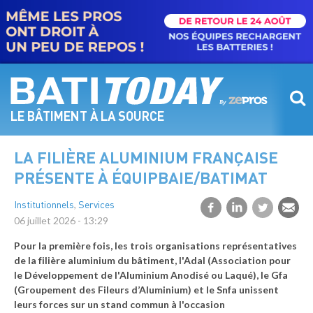
Aller
au
contenu
principal
LE BÂTIMENT À LA SOURCE
LA FILIÈRE ALUMINIUM FRANÇAISE
PRÉSENTE À ÉQUIPBAIE/BATIMAT
,
Institutionnels
Services
06 juillet 2026 - 13:29
Pour la première fois, les trois organisations représentatives
de la filière aluminium du bâtiment, l'Adal (Association pour
le Développement de l'Aluminium Anodisé ou Laqué), le Gfa
(Groupement des Fileurs d’Aluminium) et le Snfa unissent
leurs forces sur un stand commun à l'occasion