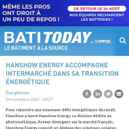
Aller
au
contenu
principal
LE BÂTIMENT À LA SOURCE
HANSHOW ENERGY ACCOMPAGNE
INTERMARCHÉ DANS SA TRANSITION
ÉNERGÉTIQUE
Énergéticiens
14 novembre 2025 - 10:27
Pour répondre aux nouveaux défis énergétiques du retail,
Hanshow a lancé Hanshow Energy, sa division dédiée au
photovoltaïque. Acteur émergent sur le marché français,
Hanshow Energy conçoit et déploie des solutions solaires