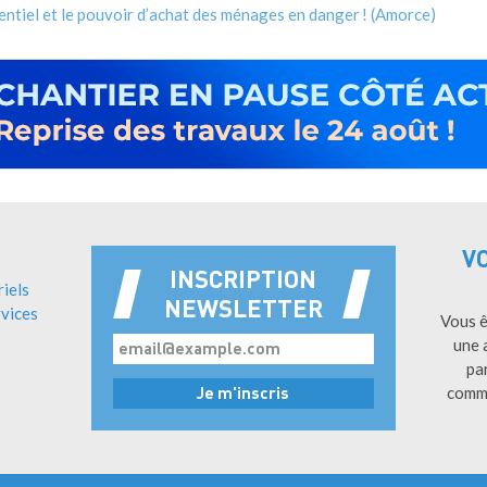
entiel et le pouvoir d’achat des ménages en danger ! (Amorce)
V
INSCRIPTION
riels
NEWSLETTER
vices
Vous ê
une 
pa
comm