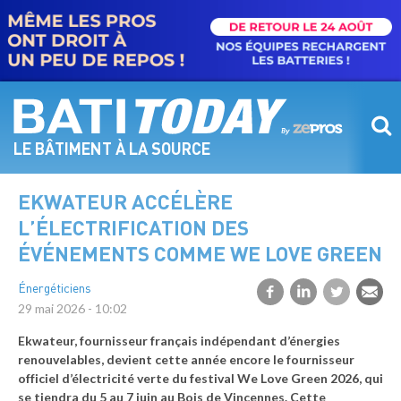
Aller
au
contenu
principal
LE BÂTIMENT À LA SOURCE
EKWATEUR ACCÉLÈRE
L’ÉLECTRIFICATION DES
ÉVÉNEMENTS COMME WE LOVE GREEN
Énergéticiens
29 mai 2026 - 10:02
Ekwateur, fournisseur français indépendant d’énergies
renouvelables, devient cette année encore le fournisseur
officiel d’électricité verte du festival We Love Green 2026, qui
se tiendra du 5 au 7 juin au Bois de Vincennes. Cette