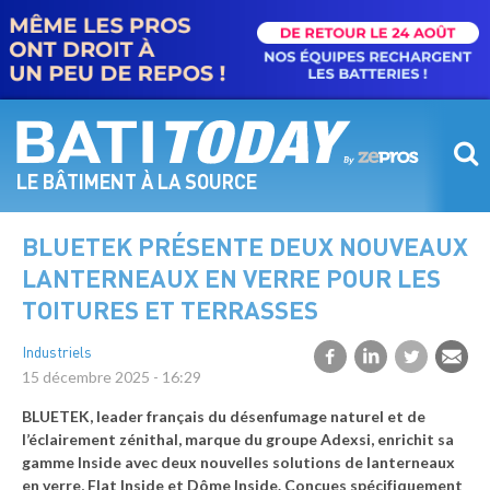
Aller
au
contenu
principal
LE BÂTIMENT À LA SOURCE
BLUETEK PRÉSENTE DEUX NOUVEAUX
LANTERNEAUX EN VERRE POUR LES
TOITURES ET TERRASSES
Industriels
15 décembre 2025 - 16:29
BLUETEK, leader français du désenfumage naturel et de
l’éclairement zénithal, marque du groupe Adexsi, enrichit sa
gamme Inside avec deux nouvelles solutions de lanterneaux
en verre, Flat Inside et Dôme Inside. Conçues spécifiquement